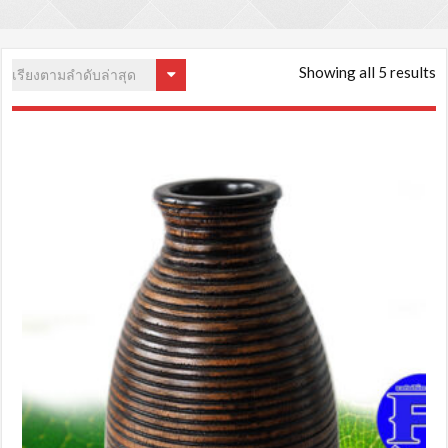
S
Showing all 5 results
b
la