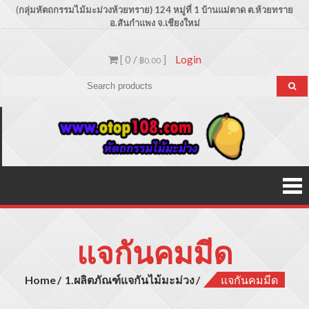
Skip
(
กลุ่มหัตถกรรมไม้มะม่วงห้วยทราย) 124 หมู่ที่ 1 บ้านแม่ตาด
ต.ห้วยทราย
อ.สันกำแพง จ.เชียงใหม่
to
content
[ 0 /
]
Login
฿0.00
Otop1
ขายปลีก –
ขายส่ง
ประเภท
ผลิตภัณฑ์
สินค้าไม้
มะม่วง
แจกันคมมีด
Home
1.ผลิตภัณฑ์แจกันไม้มะม่วง
แจกันคมมีด