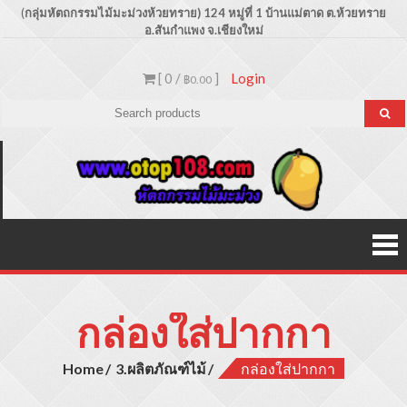
Skip
(
กลุ่มหัตถกรรมไม้มะม่วงห้วยทราย) 124 หมู่ที่ 1 บ้านแม่ตาด
ต.ห้วยทราย
อ.สันกำแพง จ.เชียงใหม่
to
content
[ 0 /
]
Login
฿0.00
Otop1
ขายปลีก –
ขายส่ง
ประเภท
ผลิตภัณฑ์
สินค้าไม้
มะม่วง
กล่องใส่ปากกา
Home
3.ผลิตภัณฑ์ไม้
กล่องใส่ปากกา