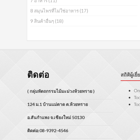
7 อาหาร
(11)
8 สมุนไพรที่ไม่ใช่อาหาร
(17)
9 สินค้าอื่นๆ
(18)
ติดต่อ
สถิติผู้เย
Onl
( กลุ่มหัตถกรรมไม้มะม่วงห้วยทราย )
Tod
124 ม.1 บ้านแม่ตาด ต.ห้วยทราย
Tod
อ.สันกำแพง จ.เชียงใหม่ 50130
ติดต่อ:08-9392-4546