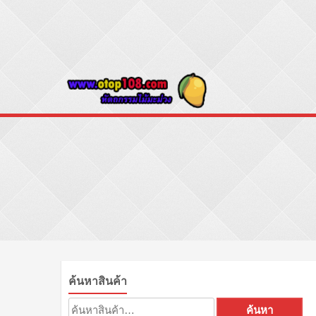
Skip
to
content
Otop108
ขายปลีก – ขายส่ง ป
ค้นหาสินค้า
ค้นหา:
ค้นหา