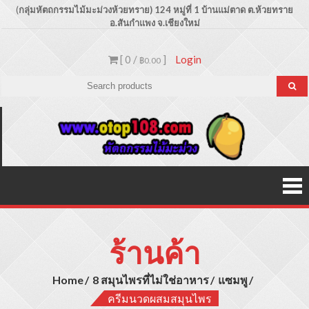
Skip
(
กลุ่มหัตถกรรมไม้มะม่วงห้วยทราย) 124 หมู่ที่ 1 บ้านแม่ตาด
ต.ห้วยทราย
อ.สันกำแพง จ.เชียงใหม่
to
content
[ 0 /
]
Login
฿0.00
Otop1
ขายปลีก –
ขายส่ง
ประเภท
ผลิตภัณฑ์
สินค้าไม้
มะม่วง
ร้านค้า
Home
8 สมุนไพรที่ไม่ใช่อาหาร
แซมพู
ครีมนวดผสมสมุนไพร