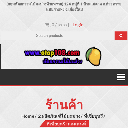
Skip
(
กลุ่มหัตถกรรมไม้มะม่วงห้วยทราย) 124 หมู่ที่ 1 บ้านแม่ตาด
ต.ห้วยทราย
อ.สันกำแพง จ.เชียงใหม่
to
content
[ 0 /
]
Login
฿0.00
Otop1
ขายปลีก –
ขายส่ง
ประเภท
ผลิตภัณฑ์
สินค้าไม้
มะม่วง
ร้านค้า
Home
2.ผลิตภัณฑ์ไม้มะม่วง
ที่เขี่ยบุหรี
ที่เขี่ยบุหรี่ กลมเพนท์