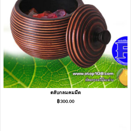
ตลับกลมคมมีด
฿
300.00