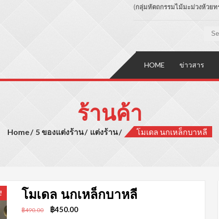
(
กลุ่มหัตถกรรมไม้มะม่วงห้วยทรา
ระเภทผลิตภัณฑ์สินค้าไม้มะม่วง
HOME
ข่าวสาร
ร้านค้า
Home
5 ของแต่งร้าน
แต่งร้าน
โมเดล นกเหล็กบาหลี
โมเดล นกเหล็กบาหลี
!
Original
Current
฿
450.00
฿
490.00