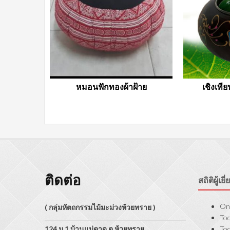
หมอนฟักทองผ้าฝ้าย
เชิงเที
ติดต่อ
สถิติผู้เย
Onl
( กลุ่มหัตถกรรมไม้มะม่วงห้วยทราย )
Tod
124 ม.1 บ้านแม่ตาด ต.ห้วยทราย
Tod