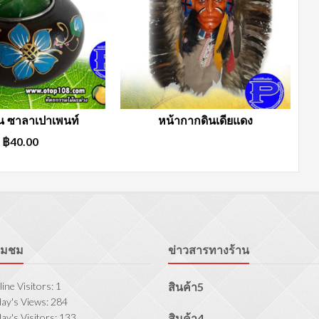
ยน ซาลาเปาเพนท์
หน้ากากดินเดียแดง
฿
40.00
ี่ยมชม
ข่าวสารทางร้าน
ine Visitors:
1
สินค้า5
ay's Views:
284
ay's Visitors:
133
สินค้า4