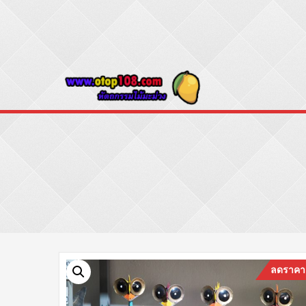
Skip
to
content
Otop108
ขายปลีก – ขายส่ง ป
ลดราคา