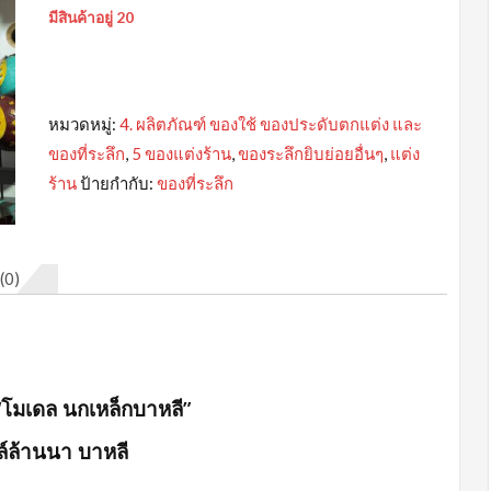
price
price
มีสินค้าอยู่ 20
was:
is:
฿490.00.
฿450.00.
หมวดหมู่:
4. ผลิตภัณฑ์ ของใช้ ของประดับตกแต่ง และ
ของที่ระลึก
,
5 ของแต่งร้าน
,
ของระลึกยิบย่อยอื่นๆ
,
แต่ง
ร้าน
ป้ายกำกับ:
ของที่ระลึก
(0)
“โมเดล นกเหล็กบาหลี”
์ล้านนา บาหลี