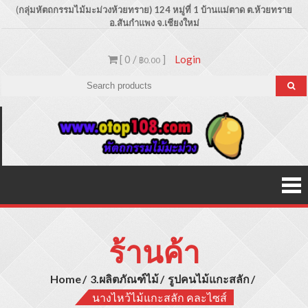
Skip
(
กลุ่มหัตถกรรมไม้มะม่วงห้วยทราย) 124 หมู่ที่ 1 บ้านแม่ตาด
ต.ห้วยทราย
อ.สันกำแพง จ.เชียงใหม่
to
content
[ 0 /
]
Login
฿0.00
Otop1
ขายปลีก –
ขายส่ง
ประเภท
ผลิตภัณฑ์
สินค้าไม้
มะม่วง
ร้านค้า
Home
3.ผลิตภัณฑ์ไม้
รูปคนไม้แกะสลัก
นางไหว้ไม้แกะสลัก คละไซส์