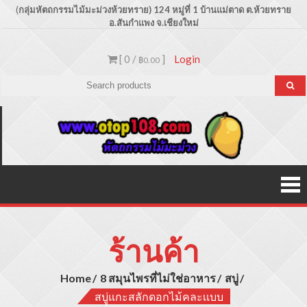
Skip
(
กลุ่มหัตถกรรมไม้มะม่วงห้วยทราย) 124 หมู่ที่ 1 บ้านแม่ตาด
ต.ห้วยทราย
อ.สันกำแพง จ.เชียงใหม่
to
content
[ 0 /
]
Login
฿0.00
Otop1
ขายปลีก –
ขายส่ง
ประเภท
ผลิตภัณฑ์
สินค้าไม้
มะม่วง
ร้านค้า
Home
8 สมุนไพรที่ไม่ใช่อาหาร
สบู่
สบู่แกะสลักดอกไม้คละเเบบ