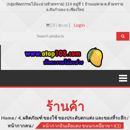
Skip
(
กลุ่มหัตถกรรมไม้มะม่วงห้วยทราย) 124 หมู่ที่ 1 บ้านแม่ตาด
ต.ห้วยทราย
อ.สันกำแพง จ.เชียงใหม่
to
content
[ 0 /
]
Login
฿0.00
Otop1
ขายปลีก –
ขายส่ง
ประเภท
ผลิตภัณฑ์
สินค้าไม้
มะม่วง
ร้านค้า
Home
4. ผลิตภัณฑ์ ของใช้ ของประดับตกแต่ง และของที่ระลึก
หน้ากากคน
หน้ากากอินเดียแดง ขนนกเหยี่ยวขาว(1)