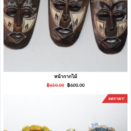
หน้ากากไม้
Original
Current
฿
650.00
฿
600.00
price
price
was:
is:
ลดราคา!
฿650.00.
฿600.00.