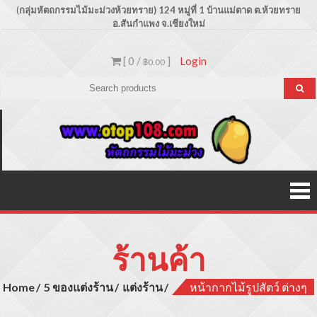
Skip
(
กลุ่มหัตถกรรมไม้มะม่วงห้วยทราย) 124 หมู่ที่ 1 บ้านแม่ตาด
ต.ห้วยทราย
อ.สันกำแพง จ.เชียงใหม่
to
content
[ 0 /
]
Login
฿0.00
Otop1
ขายปลีก –
ขายส่ง
ประเภท
ผลิตภัณฑ์
สินค้าไม้
มะม่วง
ร้านค้า
Home
5 ของแต่งร้าน
แต่งร้าน
หน้ากากไม้รูปสัตว์ ต่างๆ