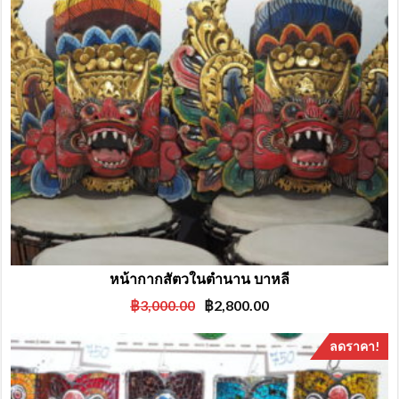
หน้ากากสัตวในตำนาน บาหลี
Original
Current
฿
3,000.00
฿
2,800.00
price
price
was:
is:
ลดราคา!
฿3,000.00.
฿2,800.00.