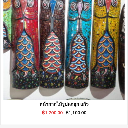
หน้ากากไม้รูปนกฮูก แก้ว
Original
Current
฿
1,200.00
฿
1,100.00
price
price
was:
is: