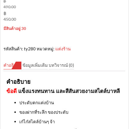
฿
490.00
Original
฿
price
450.00
was:
Current
มีสินค้าอยู่ 30
฿490.00.
price
is:
฿450.00.
รหัสสินค้า:
ty280
หมวดหมู่:
แต่งร้าน
คำอธิบาย
ข้อมูลเพิ่มเติม
บทวิจารณ์ (0)
คำอธิบาย
ข้อดี
แข็งแรงทนทาน และสีสันสวยงามสไตล์บาหลี
ประดับตกแต่งบ้าน
ของฝากที่ระลึก ของประดับ
เก๋ไก๋สไตล์บ้านๆ จ้า