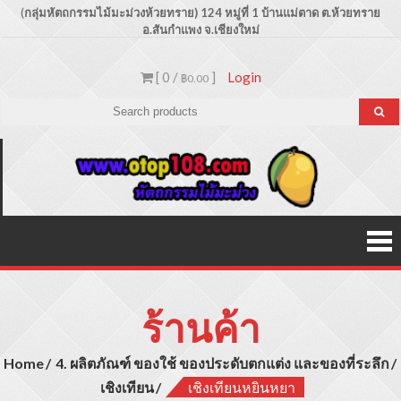
Skip
(
กลุ่มหัตถกรรมไม้มะม่วงห้วยทราย) 124 หมู่ที่ 1 บ้านแม่ตาด
ต.ห้วยทราย
อ.สันกำแพง จ.เชียงใหม่
to
content
[ 0 /
]
Login
฿0.00
Otop1
ขายปลีก –
ขายส่ง
ประเภท
ผลิตภัณฑ์
สินค้าไม้
มะม่วง
ร้านค้า
Home
4. ผลิตภัณฑ์ ของใช้ ของประดับตกแต่ง และของที่ระลึก
เชิงเทียน
เชิงเทียนหยินหยา