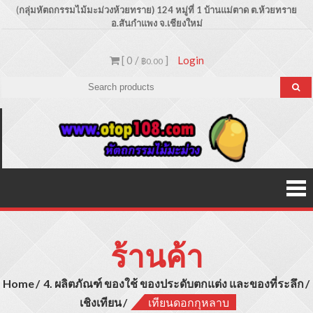
Skip
(
กลุ่มหัตถกรรมไม้มะม่วงห้วยทราย) 124 หมู่ที่ 1 บ้านแม่ตาด
ต.ห้วยทราย
อ.สันกำแพง จ.เชียงใหม่
to
content
[ 0 /
]
Login
฿0.00
Otop1
ขายปลีก –
ขายส่ง
ประเภท
ผลิตภัณฑ์
สินค้าไม้
มะม่วง
ร้านค้า
Home
4. ผลิตภัณฑ์ ของใช้ ของประดับตกแต่ง และของที่ระลึก
เชิงเทียน
เทียนดอกกุหลาบ