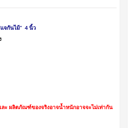
“
แจกันไม้”
4 นิ้ว
ง
ติ”และ ผลิตภัณฑ์ของจริงอาจน้ำหนักอาจจะไม่เท่ากัน