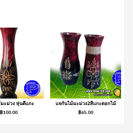
้มะม่วง หุ่นดีแกะ
แจกันไม้มะม่วง2สีแกะดอกไม้
฿
100.00
฿
65.00