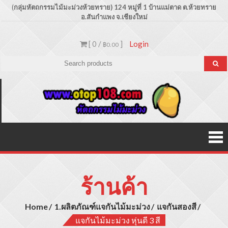
Skip
(
กลุ่มหัตถกรรมไม้มะม่วงห้วยทราย) 124 หมู่ที่ 1 บ้านแม่ตาด
ต.ห้วยทราย
อ.สันกำแพง จ.เชียงใหม่
to
content
[ 0 /
]
Login
฿0.00
Otop1
ขายปลีก –
ขายส่ง
ประเภท
ผลิตภัณฑ์
สินค้าไม้
มะม่วง
ร้านค้า
Home
1.ผลิตภัณฑ์แจกันไม้มะม่วง
แจกันสองสี
แจกันไม้มะม่วง หุ่นดี 3 สี