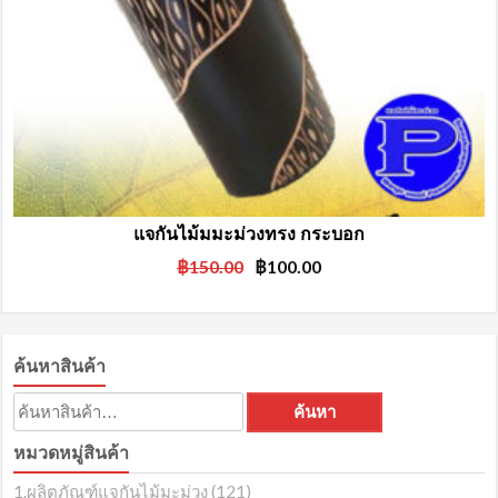
แจกันไม้มมะม่วงทรง กระบอก
Original
Current
฿
150.00
฿
100.00
price
price
was:
is:
฿150.00.
฿100.00.
ค้นหาสินค้า
ค้นหา:
ค้นหา
หมวดหมู่สินค้า
1.ผลิตภัณฑ์แจกันไม้มะม่วง
(121)