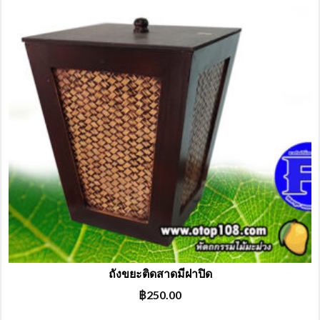
ถังขยะติดสาดมีฝาปิด
฿
250.00