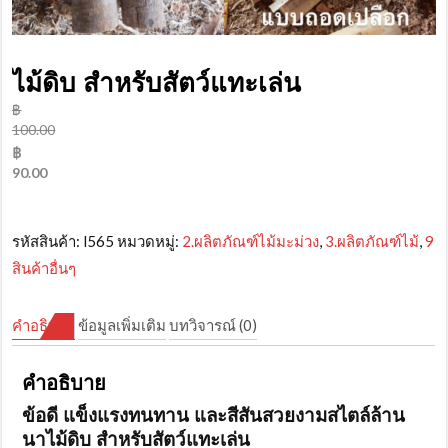
ไม้ดิบ สำหรับสัตว์แทะเล่น
฿
100.00
Original
฿
price
90.00
was:
Current
฿100.00.
price
is:
รหัสสินค้า:
l565
หมวดหมู่:
2.ผลิตภัณฑ์ไม้มะม่วง
,
3.ผลิตภัณฑ์ไม้
,
9
฿90.00.
สินค้าอื่นๆ
คำอธิบาย
ข้อมูลเพิ่มเติม
บทวิจารณ์ (0)
คำอธิบาย
ข้อดี แข็งแรงทนทาน และสีสันสวยงามสไตล์ล้าน
นาไม้ดิบ สำหรับสัตว์แทะเล่น