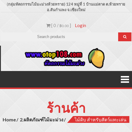
Skip
(
กลุ่มหัตถกรรมไม้มะม่วงห้วยทราย) 124 หมู่ที่ 1 บ้านแม่ตาด
ต.ห้วยทราย
อ.สันกำแพง จ.เชียงใหม่
to
content
[ 0 /
]
Login
฿0.00
Otop1
ขายปลีก –
ขายส่ง
ประเภท
ผลิตภัณฑ์
สินค้าไม้
มะม่วง
ร้านค้า
Home
2.ผลิตภัณฑ์ไม้มะม่วง
ไม้ดิบ สำหรับสัตว์แทะเล่น